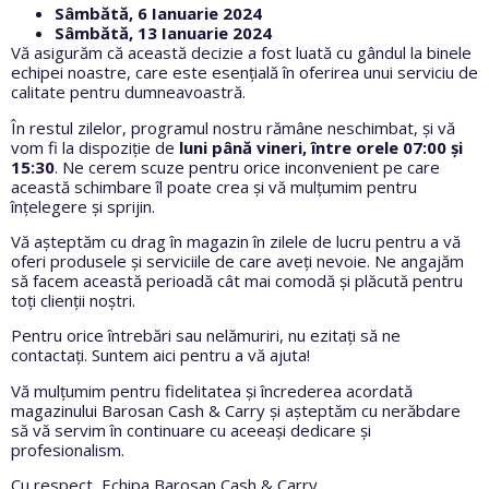
Sâmbătă, 6 Ianuarie 2024
Sâmbătă, 13 Ianuarie 2024
Vă asigurăm că această decizie a fost luată cu gândul la binele
echipei noastre, care este esențială în oferirea unui serviciu de
calitate pentru dumneavoastră.
În restul zilelor, programul nostru rămâne neschimbat, și vă
vom fi la dispoziție de
luni până vineri, între orele 07:00 și
15:30
. Ne cerem scuze pentru orice inconvenient pe care
această schimbare îl poate crea și vă mulțumim pentru
înțelegere și sprijin.
Vă așteptăm cu drag în magazin în zilele de lucru pentru a vă
oferi produsele și serviciile de care aveți nevoie. Ne angajăm
să facem această perioadă cât mai comodă și plăcută pentru
toți clienții noștri.
Pentru orice întrebări sau nelămuriri, nu ezitați să ne
contactați. Suntem aici pentru a vă ajuta!
Vă mulțumim pentru fidelitatea și încrederea acordată
magazinului Barosan Cash & Carry și așteptăm cu nerăbdare
să vă servim în continuare cu aceeași dedicare și
profesionalism.
Cu respect, Echipa Barosan Cash & Carry