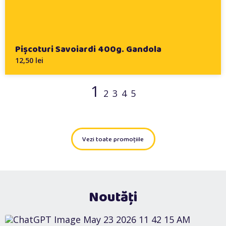
Pișcoturi Savoiardi 400g. Gandola
12,50 lei
1
2
3
4
5
Vezi toate promoțiile
Noutăți