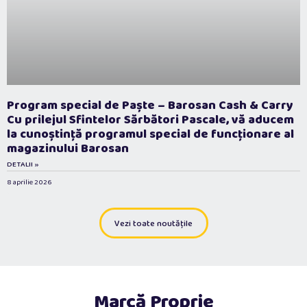
Program special de Paște – Barosan Cash & Carry
Cu prilejul Sfintelor Sărbători Pascale, vă aducem
la cunoștință programul special de funcționare al
magazinului Barosan
DETALII »
8 aprilie 2026
Vezi toate noutățile
Marcă Proprie