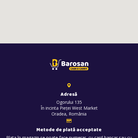
Adresă
Ogorului 135
În incinta Pieței West Market
Oradea, România
Metode de plată acceptate
Plata în magazin se poate face numerar, cu card bancar sau cu