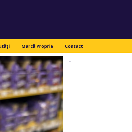
tăți
Marcă Proprie
Contact
-