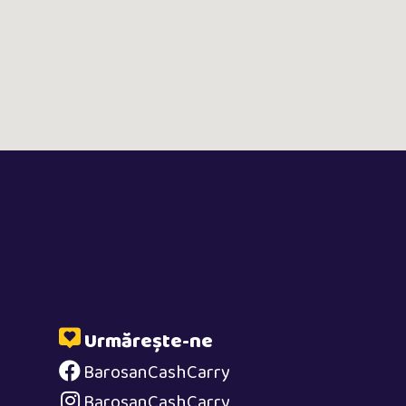
Urmărește-ne
BarosanCashCarry
BarosanCashCarry