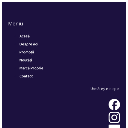
Meniu
Acasă
Despre noi
Promoții
Noutăți
Marcă Proprie
Contact
Urmărește-ne pe