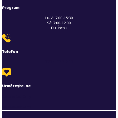
Program
Lu-Vi: 7:00-15:30
Sâ: 7:00-12:00
Du: Închis
Telefon
0774 037 217
Urmărește-ne
BarosanCashCarry
BarosanCashCarry