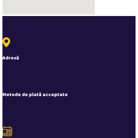
Adresă
Ogorului 135
În incinta Pieței West Market
Oradea, România
Metode de plată acceptate
Plata în magazin se poate face numerar, cu card
bancar sau cu carduri de bonuri emise de
UniCredit și Banca Transilvania.