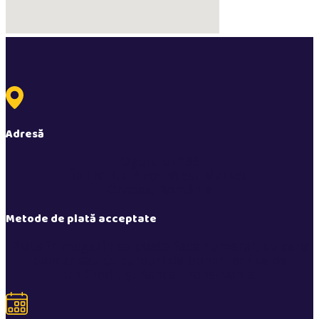
Adresă
Ogorului 135
În incinta Pieței West Market
Oradea, România
Metode de plată acceptate
Plata în magazin se poate face numerar, cu card
bancar sau cu carduri de bonuri emise de
UniCredit și Banca Transilvania.