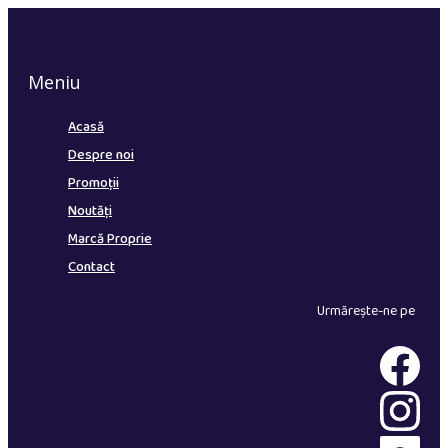
Meniu
Acasă
Despre noi
Promoții
Noutăți
Marcă Proprie
Contact
Urmărește-ne pe