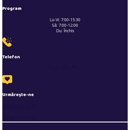
Program
Lu-Vi: 7:00-15:30
Sâ: 7:00-12:00
Du: Închis
Telefon
0774 037 217
Urmărește-ne
BarosanCashCarry
BarosanCashCarry